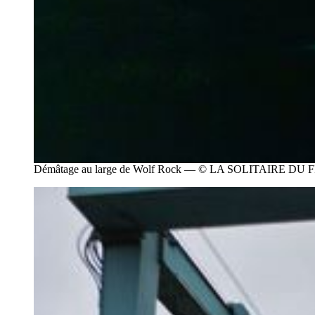
Démâtage au large de Wolf Rock — © LA SOLITAIRE D